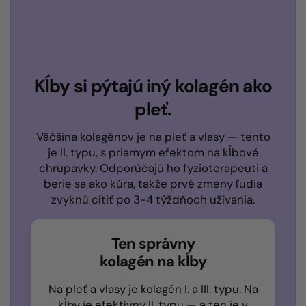
Kĺby si pýtajú iný kolagén ako
pleť.
Väčšina kolagénov je na pleť a vlasy — tento
je II. typu, s priamym efektom na kĺbové
chrupavky. Odporúčajú ho fyzioterapeuti a
berie sa ako kúra, takže prvé zmeny ľudia
zvyknú cítiť po 3-4 týždňoch užívania.
Ten správny
kolagén na kĺby
Na pleť a vlasy je kolagén I. a III. typu. Na
kĺby je efektívny II. typu — a ten je v