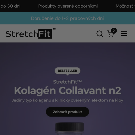
Preskočiť na obsah
dní
Produkty overené odborníkmi
Možnosť vráten
Doručenie do 1-2 pracovných dní
0
Otvoriť nák
Otvo