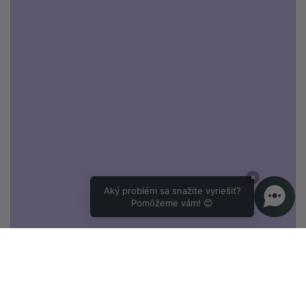
×
Aký problém sa snažíte vyriešiť?
Pomôžeme vám! 😊