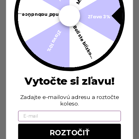
Snáď nabudúce...
Zľava 3%
Boli ste blízko...
Zľava 10%
Vytočte si zľavu!
Zadajte e-mailovú adresu a roztočte
koleso.
Email
ROZTOČIŤ